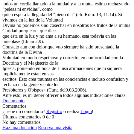
todos un cordialllamado a la unidad y a la mutua estima rechazando
"peleas ni envidias", como
quien espera la llegada del "pieno dia" (cfr. Rom. 13, 11-14). Si
vivimos en la luz de la Voluntad
Divina no podemos sino cosechar en nosotros los frutos de la mutua
Caridad porque «el que dice
que esta en la luz y no ama a su hermano, esta todavia en las
tinieblas» (l Juan 2,9).
Constato aun con dolor que «no siempre ha sido presentada la
doctrina de la Divina
Voluntad en modo respetuoso y correcto, en conformidad con la
Doctrina y el Magisterio de la
Iglesia, poniendo en boca de Luisa afirmaciones que ni siquiera
implicitamente estan en sus
escritos. Esto crea traumas en las conciencias e incluso confusion y
rechazo en la gente y entre los
Presbiteros y Obispos» (Carta del9.03.2006).
Ante esto, es mi deber ofrecer a todos algunas indicaciones claras.
Documento
Comentarios
¿Tiene un comentario?
Registro
o realiza
Login
!
Últimos comentarios
0 de 0
No hay comentarios
Haz una donación
Reserva una visita