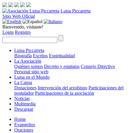
Luisa Piccarreta
Sitio Web Oficial
Bienvenido, visitante!
Login
Registro
Luisa Piccarreta
Biografía
Escritos
Espiritualidad
La Asociación
Quiénes somos
Decreto y estatutos
Consejo Directivo
Personal sitio web
Luisa en el Mundo
La Causa
Donaciones
Intervención del arzobispo
Participaciones del
postulador
Participaciones de la asociación
Noticias
Multimedia
Descargar
Home
Evangelios
Oraciones