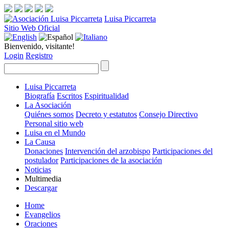
Luisa Piccarreta
Sitio Web Oficial
Bienvenido, visitante!
Login
Registro
Luisa Piccarreta
Biografía
Escritos
Espiritualidad
La Asociación
Quiénes somos
Decreto y estatutos
Consejo Directivo
Personal sitio web
Luisa en el Mundo
La Causa
Donaciones
Intervención del arzobispo
Participaciones del
postulador
Participaciones de la asociación
Noticias
Multimedia
Descargar
Home
Evangelios
Oraciones