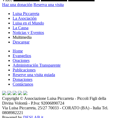
Haz una donación
Reserva una visita
Luisa Piccarreta
La Asociación
Luisa en el Mundo
La Causa
Noticias y Eventos
Multimedia
Descargar
Home
Evangelios
Oraciones
Administración Transparente
Publicaciones
Reserve una visita guiada
Donaciones
Contáctanos
Copyright ©
Associazione Luisa Piccarreta - Piccoli Figli della
Divina Volontà
- P.Iva:
92006890724
Via Luisa Piccarreta, 25/27 70033 - CORATO (BA) - Italia Tel.
0808982221
Powered by
DESLAB.it