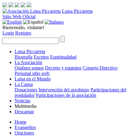
Luisa Piccarreta
Sitio Web Oficial
Bienvenido, visitante!
Login
Registro
Luisa Piccarreta
Biografía
Escritos
Espiritualidad
La Asociación
Quiénes somos
Decreto y estatutos
Consejo Directivo
Personal sitio web
Luisa en el Mundo
La Causa
Donaciones
Intervención del arzobispo
Participaciones del
postulador
Participaciones de la asociación
Noticias
Multimedia
Descargar
Home
Evangelios
Oraciones