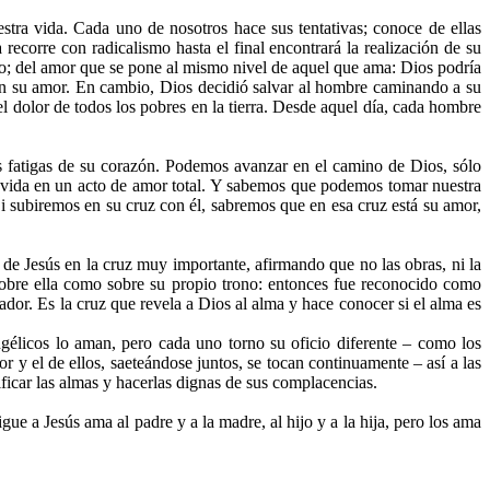
stra vida. Cada uno de nosotros hace sus tentativas; conoce de ellas
recorre con radicalismo hasta el final encontrará la realización de su
tro; del amor que se pone al mismo nivel de aquel que ama: Dios podría
on su amor. En cambio, Dios decidió salvar al hombre caminando a su
el dolor de todos los pobres en la tierra. Desde aquel día, cada hombre
 fatigas de su corazón. Podemos avanzar en el camino de Dios, sólo
a vida en un acto de amor total. Y sabemos que podemos tomar nuestra
i subiremos en su cruz con él, sabremos que en esa cruz está su amor,
de Jesús en la cruz muy importante, afirmando que no las obras, ni la
 sobre ella como sobre su propio trono: entonces fue reconocido como
dor. Es la cruz que revela a Dios al alma y hace conocer si el alma es
gélicos lo aman, pero cada uno torno su oficio diferente – como los
r y el de ellos, saeteándose juntos, se tocan continuamente – así a las
rificar las almas y hacerlas dignas de sus complacencias.
ue a Jesús ama al padre y a la madre, al hijo y a la hija, pero los ama