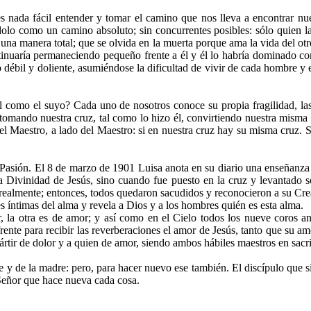
es nada fácil entender y tomar el camino que nos lleva a encontrar nue
dolo como un camino absoluto; sin concurrentes posibles: sólo quien la 
e una manera total; que se olvida en la muerta porque ama la vida del o
tinuaría permaneciendo pequeño frente a él y él lo habría dominado c
 débil y doliente, asumiéndose la dificultad de vivir de cada hombre y 
 como el suyo? Cada uno de nosotros conoce su propia fragilidad, las
o tomando nuestra cruz, tal como lo hizo él, convirtiendo nuestra mism
el Maestro, a lado del Maestro: si en nuestra cruz hay su misma cruz. S
a Pasión. El 8 de marzo de 1901 Luisa anota en su diario una enseñanza 
la Divinidad de Jesús, sino cuando fue puesto en la cruz y levantado
 realmente; entonces, todos quedaron sacudidos y reconocieron a su Crea
es íntimas del alma y revela a Dios y a los hombres quién es esta alma.
, la otra es de amor; y así como en el Cielo todos los nueve coros an
rente para recibir las reverberaciones el amor de Jesús, tanto que su amo
e mártir de dolor y a quien de amor, siendo ambos hábiles maestros en sac
 y de la madre: pero, para hacer nuevo ese también. El discípulo que sig
l Señor que hace nueva cada cosa.