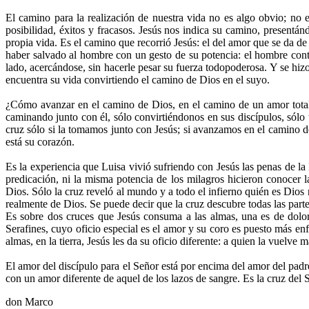
El camino para la realización de nuestra vida no es algo obvio; no 
posibilidad, éxitos y fracasos. Jesús nos indica su camino, presentán
propia vida. Es el camino que recorrió Jesús: el del amor que se da d
haber salvado al hombre con un gesto de su potencia: el hombre con
lado, acercándose, sin hacerle pesar su fuerza todopoderosa. Y se hizo
encuentra su vida convirtiendo el camino de Dios en el suyo.
¿Cómo avanzar en el camino de Dios, en el camino de un amor total
caminando junto con él, sólo convirtiéndonos en sus discípulos, sól
cruz sólo si la tomamos junto con Jesús; si avanzamos en el camino d
está su corazón.
Es la experiencia que Luisa vivió sufriendo con Jesús las penas de l
predicación, ni la misma potencia de los milagros hicieron conocer 
Dios. Sólo la cruz reveló al mundo y a todo el infierno quién es Dios
realmente de Dios. Se puede decir que la cruz descubre todas las part
Es sobre dos cruces que Jesús consuma a las almas, una es de dolor
Serafines, cuyo oficio especial es el amor y su coro es puesto más enf
almas, en la tierra, Jesús les da su oficio diferente: a quien la vuelv
El amor del discípulo para el Señor está por encima del amor del padre
con un amor diferente de aquel de los lazos de sangre. Es la cruz de
don Marco