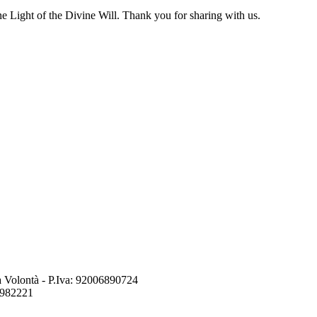
 Light of the Divine Will. Thank you for sharing with us.
a Volontà
- P.Iva:
92006890724
8982221