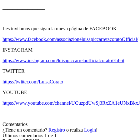
_________________
Les invitamos que sigan la nueva página de FACEBOOK
https://www.facebook.com/associazioneluisapiccarretacoratoOfficial/
INSTAGRAM
https://www.instagram.com/luisapiccarretaofficialcorato/?hl=it
TWITTER
https://twitter.com/LuisaCorato
YOUTUBE
https://www.youtube.com/channel/UCuzpdUwSj3RxZA1eUNxBkx
Comentarios
¿Tiene un comentario?
Registro
o realiza
Login
!
Últimos comentarios
1 de 1