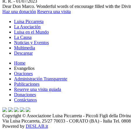
R. R.
-
01/07/2023
Dear Don Marco. Wonderful words of encourage filled with the Divine
Haz una donación
Reserva una visita
Luisa Piccarreta
La Asociación
Luisa en el Mundo
La Causa
Noticias y Eventos
Multimedia
Descargar
Home
Evangelios
Oraciones
Administración Transparente
Publicaciones
Reserve una visita guiada
Donaciones
Contáctanos
Copyright ©
Associazione Luisa Piccarreta - Piccoli Figli della Divin
Via Luisa Piccarreta, 25/27 70033 - CORATO (BA) - Italia Tel. 080
Powered by
DESLAB.it