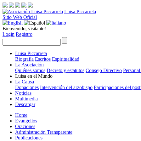
Luisa Piccarreta
Sitio Web Oficial
Bienvenido, visitante!
Login
Registro
Luisa Piccarreta
Biografía
Escritos
Espiritualidad
La Asociación
Quiénes somos
Decreto y estatutos
Consejo Directivo
Personal
Luisa en el Mundo
La Causa
Donaciones
Intervención del arzobispo
Participaciones del pos
Noticias
Multimedia
Descargar
Home
Evangelios
Oraciones
Administración Transparente
Publicaciones