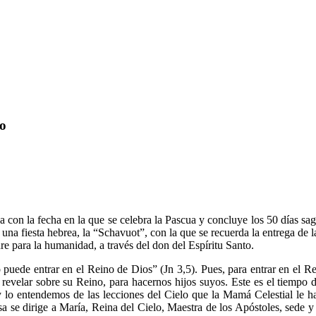
to
a con la fecha en la que se celebra la Pascua y concluye los 50 días sa
na fiesta hebrea, la “Schavuot”, con la que se recuerda la entrega de la
dre para la humanidad, a través del don del Espíritu Santo.
puede entrar en el Reino de Dios” (Jn 3,5). Pues, para entrar en el Rein
revelar sobre su Reino, para hacernos hijos suyos. Este es el tiempo d
 lo entendemos de las lecciones del Cielo que la Mamá Celestial le ha
 se dirige a María, Reina del Cielo, Maestra de los Apóstoles, sede y c