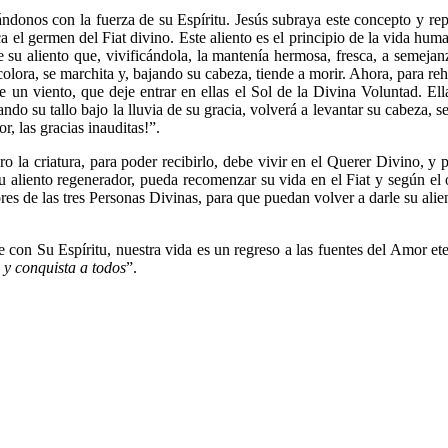
ndonos con la fuerza de su Espíritu. Jesús subraya este concepto y repit
a el germen del Fiat divino. Este aliento es el principio de la vida huma
e su aliento que, vivificándola, la mantenía hermosa, fresca, a semeja
escolora, se marchita y, bajando su cabeza, tiende a morir. Ahora, para re
e un viento, que deje entrar en ellas el Sol de la Divina Voluntad. Ell
 su tallo bajo la lluvia de su gracia, volverá a levantar su cabeza, se v
, las gracias inauditas!”.
ero la criatura, para poder recibirlo, debe vivir en el Querer Divino,
su aliento regenerador, pueda recomenzar su vida en el Fiat y según el
res de las tres Personas Divinas, para que puedan volver a darle su alien
 con Su Espíritu, nuestra vida es un regreso a las fuentes del Amor et
e y conquista a todos
”.