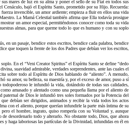
sus mares de luz en su alma y poner el sello de su Fiat en todos sus
l Cenáculo, bajó el Espíritu Santo, prometido por su Hijo. Recuerda:
fuerza invencible, un amor ardiente; empieza a fluir en ellos una vida
u Maestro. La Mamá Celestial también afirma que Ella todavía prosigue
e mostrar un amor especial, permitiéndonos conocer como toda su vida
n nuestras almas, para que queme todo lo que es humano y con su soplo
ús, en un pasaje, bendice estos escritos, bendice cada palabra, bendice
dice que toquen la frente de los dos Padres que debían ver los escritos,
soplo. En el “Veni Creator Spiritus” el Espíritu Santo se define “dedo
 divina, suavidad admirable, verdades sorprendentes, ante las cuales el
ícita sobre todo al Espíritu de Dios hablando de “aliento”. A menudo,
hó su amor, su belleza, su maestría y, por el exceso de amor, puso a sí
odopoderoso le infundió la vida, dotándolo de todas sus calidades,
era como amasado y alentado como una pequeña llama por el aliento de
d paternal de Dios le infundió tres soles formados por la Potencia del
 que debían ser dirigidos, animados y recibir la vida todos los actos
lma con el aliento, porque querían infundirle la parte más íntima de su
ra, pero el hombre, ingrato, quiso romperla con su Voluntad y, aunque
to de desordenarlo todo y alterarlo. No obstante todo, Dios, que ahora
nes y haga laboriosas las partículas de la Divinidad, infundidas en él en