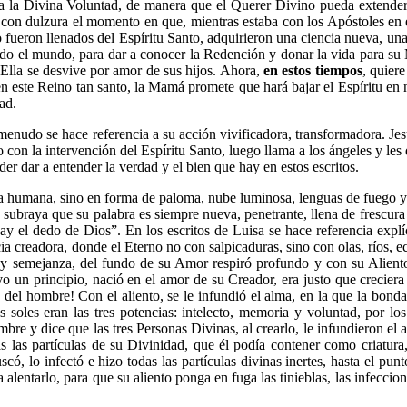
 a la Divina Voluntad, de manera que el Querer Divino pueda extender 
 con dulzura el momento en que, mientras estaba con los Apóstoles en e
ueron llenados del Espíritu Santo, adquirieron una ciencia nueva, una 
todo el mundo, para dar a conocer la Redención y donar la vida para s
 Ella se desvive por amor de sus hijos. Ahora,
en estos tiempos
, quier
 en este Reino tan santo, la Mamá promete que hará bajar el Espíritu e
ad.
menudo se hace referencia a su acción vivificadora, transformadora. Jes
 con la intervención del Espíritu Santo, luego llama a los ángeles y les 
der dar a entender la verdad y el bien que hay en estos escritos.
ma humana, sino en forma de paloma, nube luminosa, lenguas de fuego y 
 subraya que su palabra es siempre nueva, penetrante, llena de frescura
ay el dedo de Dios”. En los escritos de Luisa se hace referencia expl
ia creadora, donde el Eterno no con salpicaduras, sino con olas, ríos, ec
semejanza, del fundo de su Amor respiró profundo y con su Aliento t
vo un principio, nació en el amor de su Creador, era justo que creci
del hombre! Con el aliento, se le infundió el alma, en la que la bonda
s soles eran las tres potencias: intelecto, memoria y voluntad, por los
re y dice que las tres Personas Divinas, al crearlo, le infundieron el a
tas las partículas de su Divinidad, que él podía contener como criatu
ó, lo infectó e hizo todas las partículas divinas inertes, hasta el pun
 alentarlo, para que su aliento ponga en fuga las tinieblas, las infeccio