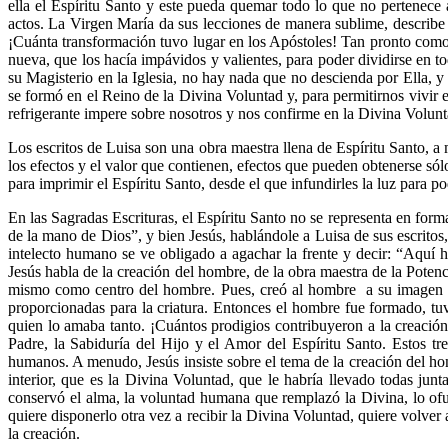
ella el Espíritu Santo y este pueda quemar todo lo que no pertenece
actos. La Virgen María da sus lecciones de manera sublime, describe
¡Cuánta transformación tuvo lugar en los Apóstoles! Tan pronto como f
nueva, que los hacía impávidos y valientes, para poder dividirse en 
su Magisterio en la Iglesia, no hay nada que no descienda por Ella, y
se formó en el Reino de la Divina Voluntad y, para permitirnos vivir
refrigerante impere sobre nosotros y nos confirme en la Divina Volunt
Los escritos de Luisa son una obra maestra llena de Espíritu Santo, a 
los efectos y el valor que contienen, efectos que pueden obtenerse sólo
para imprimir el Espíritu Santo, desde el que infundirles la luz para po
En las Sagradas Escrituras, el Espíritu Santo no se representa en for
de la mano de Dios”, y bien Jesús, hablándole a Luisa de sus escritos,
intelecto humano se ve obligado a agachar la frente y decir: “Aquí h
Jesús habla de la creación del hombre, de la obra maestra de la Potenc
mismo como centro del hombre. Pues, creó al hombre a su imagen y 
proporcionadas para la criatura. Entonces el hombre fue formado, tu
quien lo amaba tanto. ¡Cuántos prodigios contribuyeron a la creación 
Padre, la Sabiduría del Hijo y el Amor del Espíritu Santo. Estos tre
humanos. A menudo, Jesús insiste sobre el tema de la creación del homb
interior, que es la Divina Voluntad, que le habría llevado todas jun
conservó el alma, la voluntad humana que remplazó la Divina, lo ofusc
quiere disponerlo otra vez a recibir la Divina Voluntad, quiere volver a
la creación.