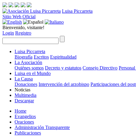
Luisa Piccarreta
Sitio Web Oficial
Bienvenido, visitante!
Login
Registro
Luisa Piccarreta
Biografía
Escritos
Espiritualidad
La Asociación
Quiénes somos
Decreto y estatutos
Consejo Directivo
Personal
Luisa en el Mundo
La Causa
Donaciones
Intervención del arzobispo
Participaciones del pos
Noticias
Multimedia
Descargar
Home
Evangelios
Oraciones
Administración Transparente
Publicaciones