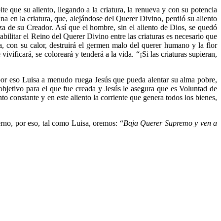
e que su aliento, llegando a la criatura, la renueva y con su potencia
na en la criatura, que, alejándose del Querer Divino, perdió su aliento
nza de su Creador. Así que el hombre, sin el aliento de Dios, se quedó
habilitar el Reino del Querer Divino entre las criaturas es necesario que
a, con su calor, destruirá el germen malo del querer humano y la flor
ivificará, se coloreará y tenderá a la vida. “¡Si las criaturas supieran,
 y por eso Luisa a menudo ruega Jesús que pueda alentar su alma pobre,
 objetivo para el que fue creada y Jesús le asegura que es Voluntad de
to constante y en este aliento la corriente que genera todos los bienes,
erno, por eso, tal como Luisa, oremos: “
Baja Querer Supremo y ven a