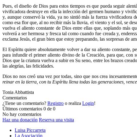
Pues, el diseño de Dios para estos tiempos es que pueda seguir alentá
vivificadora destruye en ella la infección del germen humano y vivific
y, aunque conservó la vida, ya no sintió más la fuerza vivificadora d
como esa flor que, al no recibir más la lluvia, el viento y el sol, se d
vuelva el aliento constante de Dios entre ellas que, soplando más qu
volverá a ser hermosa y fresca tal como cuando fue creada y, enderezando
exclama Jesús, el gran bien que estoy preparando, las sorpresas de amor
El Espíritu quiere absolutamente volver a dar su aliento constante, p
para infundir el primer aliento divino de la Creación, para que, con 
Dios que la criatura vuelva a subir en Su seno, entre los brazos creado
las alegrías, las felicidades.
Dios no nos creó una vez por todas, sino que nos crea incesantemente
reinar en la tierra, con tu Espíritu llena todas las generaciones, venc
Tonia Abbattista
Comentarios
¿Tiene un comentario?
Registro
o realiza
Login
!
Últimos comentarios
0 de 0
No hay comentarios
Haz una donación
Reserva una visita
Luisa Piccarreta
La Asociación