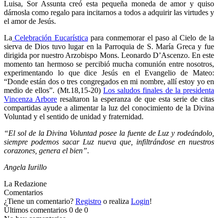
Luisa, Sor Assunta creó esta pequeña moneda de amor y quiso
dárnosla como regalo para incitarnos a todos a adquirir las virtudes y
el amor de Jesús.
La
Celebración Eucarística
para conmemorar el paso al Cielo de la
sierva de Dios tuvo lugar en la Parroquia de S. María Greca y fue
dirigida por nuestro Arzobispo Mons. Leonardo D’Ascenzo. En este
momento tan hermoso se percibió mucha comunión entre nosotros,
experimentando lo que dice Jesús en el Evangelio de Mateo:
“Donde están dos o tres congregados en mi nombre, allí estoy yo en
medio de ellos”. (Mt.18,15-20)
Los saludos finales de la presidenta
Vincenza Arbore
resaltaron la esperanza de que esta serie de citas
compartidas ayude a alimentar la luz del conocimiento de la Divina
Voluntad y el sentido de unidad y fraternidad.
“El sol de la Divina Voluntad posee la fuente de Luz y rodeándolo,
siempre podemos sacar Luz nueva que, infiltrándose en nuestros
corazones, genera el bien”
.
Angela Iurillo
La Redazione
Comentarios
¿Tiene un comentario?
Registro
o realiza
Login
!
Últimos comentarios
0 de 0