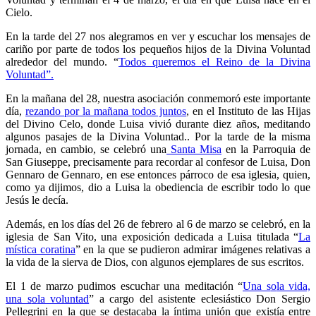
Cielo.
En la tarde del 27 nos alegramos en ver y escuchar los mensajes de
cariño por parte de todos los pequeños hijos de la Divina Voluntad
alrededor del mundo. “
Todos queremos el Reino de la Divina
Voluntad”.
En la mañana del 28, nuestra asociación conmemoró este importante
día,
rezando por la mañana todos juntos
, en el Instituto de las Hijas
del Divino Celo, donde Luisa vivió durante diez años, meditando
algunos pasajes de la Divina Voluntad.
. Por la tarde de la misma
jornada, en cambio, se celebró una
Santa Misa
en la Parroquia de
San Giuseppe, precisamente para recordar al confesor de Luisa, Don
Gennaro de Gennaro, en ese entonces párroco de esa iglesia, quien,
como ya dijimos, dio a Luisa la obediencia de escribir todo lo que
Jesús le decía.
Además, en los días del 26 de febrero al 6 de marzo se celebró, en la
iglesia de San Vito, una exposición dedicada a Luisa titulada “
La
mística coratina
” en la que se pudieron admirar imágenes relativas a
la vida de la sierva de Dios, con algunos ejemplares de sus escritos.
El 1 de marzo pudimos escuchar una meditación “
Una s
o
la vida,
una s
o
la voluntad
” a cargo del asistente eclesiástico Don Sergio
Pellegrini en la que se destacaba la íntima unión que existía entre