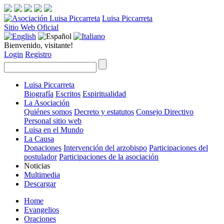
Luisa Piccarreta
Sitio Web Oficial
Bienvenido, visitante!
Login
Registro
Luisa Piccarreta
Biografía
Escritos
Espiritualidad
La Asociación
Quiénes somos
Decreto y estatutos
Consejo Directivo
Personal sitio web
Luisa en el Mundo
La Causa
Donaciones
Intervención del arzobispo
Participaciones del
postulador
Participaciones de la asociación
Noticias
Multimedia
Descargar
Home
Evangelios
Oraciones