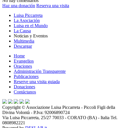
No hay comentarios
Haz una donación
Reserva una visita
Luisa Piccarreta
La Asociación
Luisa en el Mundo
La Causa
Noticias y Eventos
Multimedia
Descargar
Home
Evangelios
Oraciones
Administración Transparente
Publicaciones
Reserve una visita guiada
Donaciones
Contáctanos
Copyright ©
Associazione Luisa Piccarreta - Piccoli Figli della
Divina Volontà
- P.Iva:
92006890724
Via Luisa Piccarreta, 25/27 70033 - CORATO (BA) - Italia Tel.
0808982221
Powered by
DESLAB.it