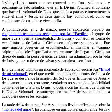
Jesús y Luisa, tanto que se convertían en “una sola cosa” y
precisamente esto significa vivir en la Divina Voluntad al contrario
que hacer la voluntad de Dios, que implica pausas e intermitencias
entre el alma y Jesús, es decir que no hay continuidad, como en
cambio sucede cuando se vive en ella.
A continuación, el 2 de marzo, nuestra asociación preparó un
conjunto de testimonios recogidos por las “Faville”
, el grupo de
niños que siguen la espiritualidad de Luisa y contaron su forma de
ver el tránsito de Luisa al Cielo, con imágenes y entrevistas. Fue
muy amable observar su espontaneidad al imaginar el “camino
salpicado de soles” que Luisa recorre antes de llegar al Cielo, su
deseo de imitar la perseverancia de Luisa, su admiración por la vida
de Luisa y por su deseo de salvar y sanar almas con Jesús.
El 3 de marzo vivimos un momento de adoración eucarística
“El sol
de mi voluntad”
en el que meditamos unos fragmentos de Luisa de
los que se desprende la imagen del Sol que es la imagen de Jesús y
de su amor intenso, constante, verdadero no sometido a la debilidad
como él de las criaturas, lo mismo ocurre con las almas que viven en
la Divina Voluntad, se sumergen en esta luz del sol e iluminan a
cualquiera que se les acerque.
La tarde del 4 de marzo, Sor Assunta nos llevó a reflexionar sobre la
“
moneda del amor
”. Inspirándose en una conversación entre Jesús y