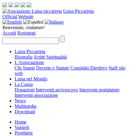
Luisa Piccarreta
Official Website
Benvenuto, visitatore!
Accedi
Registrati
Luisa Piccarreta
Biografia
Scritti
Spiritualità
L'Associazione
Chi Siamo
Decreto e Statuto
Consiglio Direttivo
Staff sito
web
Luisa nel Mondo
La Causa
Donazioni
Interventi arcivescovo
Interventi postulatore
Interventi associazione
News
Multimedia
Download
Home
Vangeli
Preghiere